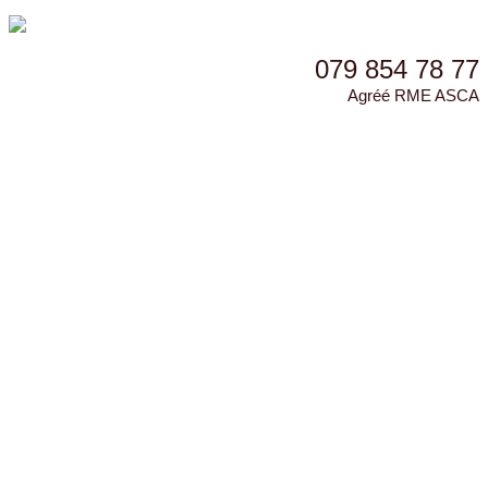
079 854 78 77
Agréé RME ASCA
Accueil
Présentation
Les soins
Le massage Oranda et le toucher thérapeutique
Le massage des zones réflexes des pieds et des mains
Le massage classique
Le drainage lymphatique
Massage du tissu conjonctif
Masseurs MM-BF
Bon cadeau
Contact
Accueil